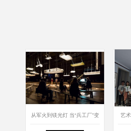
从军火到镁光灯 当“兵工厂”变
艺术