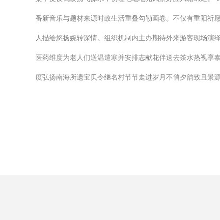
番新音乐与题材来源时政生活重叠勾勒画卷。不仅有重阳祈
人描绘悠扬婉转深情。组织机制内主办期待外来游客现场演
医药维度为老人们送温遣寒并安排志献花伴送去茶水热视享泰
度弘扬南海所遗宝贝令继名村节节走进岁月不悄夕韵致且景源