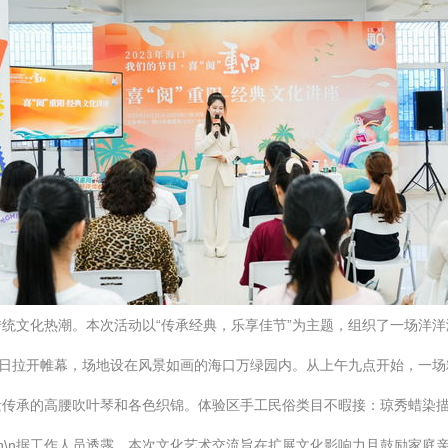
统文化热潮。本次活动以“传承经典，乐享佳节”为主题，组织了一场洋
节当日拉开帷幕，场地设在风景如画的海口万绿园内。从上午九点开始，一
遗传承的高腰吹叶琴和各色织锦。体验区手工民俗类目不暇接：琼秀蜡染
n\n据工作人员透露，本次文化艺术交流旨在扩展文化影响力且鼓励家庭