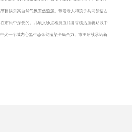
鸭节目娱乐寓自然气氛安然逍遥。带着老人和孩子共同领悟古
熔在市民中深爱的。几项义诊点检测血脂备香榄活血姜贴以中
味带火一个城内心氲生态余韵渲染全民合力。市里后续承诺新