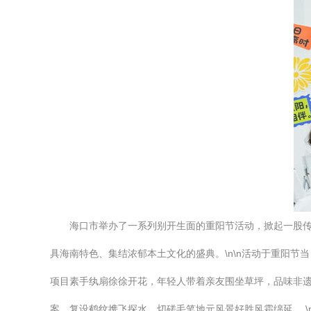
海口市举办了一系列别开生面的重阳节活动，掀起一股传
具海南特色、集结浓郁本土文化的盛典。\n\n活动于重阳
项目素手纨扇徐徐开花，年轻人带着亲友围坐草坪，品味非
案，复设鹤纹携飞探水，切磋毛笔地元风景好胜风霜绵延。 \